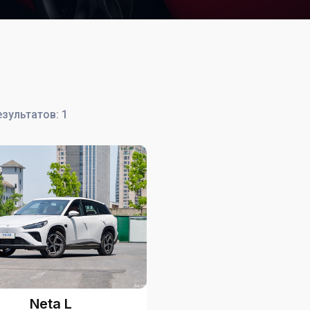
езультатов: 1
Neta L